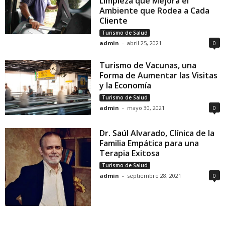
Limpieza que Mejora el
Ambiente que Rodea a Cada
Cliente
Turismo de Salud
admin
-
abril 25, 2021
0
Turismo de Vacunas, una
Forma de Aumentar las Visitas
y la Economía
Turismo de Salud
admin
-
mayo 30, 2021
0
Dr. Saúl Alvarado, Clínica de la
Familia Empática para una
Terapia Exitosa
Turismo de Salud
admin
-
septiembre 28, 2021
0