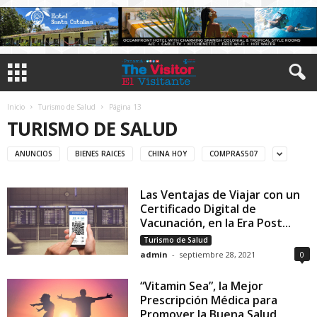
Inicio
Turismo de Salud
Página 13
TURISMO DE SALUD
ANUNCIOS
BIENES RAICES
CHINA HOY
COMPRAS507
Las Ventajas de Viajar con un
Certificado Digital de
Vacunación, en la Era Post...
Turismo de Salud
admin
-
septiembre 28, 2021
0
“Vitamin Sea”, la Mejor
Prescripción Médica para
Promover la Buena Salud