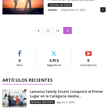
Turismo de Salud
admin
-
septiembre 2, 2022
0
11
12
13
0
3,912
0
Fans
Seguidores
Suscriptores
ARTÍCULOS RECIENTES
Lamatus Family Estate Conquistó el Primer
Lugar en la Categoría Geisha...
Noticias del Istmo
agosto 3, 2026