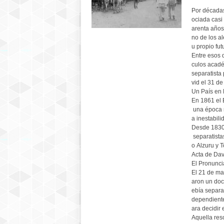
Por décadas
ociada casi
arenta años
no de los al
u propio fut
Entre esos 
culos acadé
separatista
vid el 31 d
Un País en 
En 1861 el 
una época m
a inestabili
Desde 1830
separatista
o Alzuru y 
Acta de Davi
El Pronunc
El 21 de ma
aron un doc
ebía separa
dependiente
ara decidir e
Aquella res