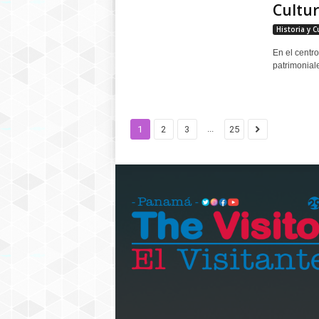
Cultu
Historia y C
En el centro
patrimoniale
...
1
2
3
25