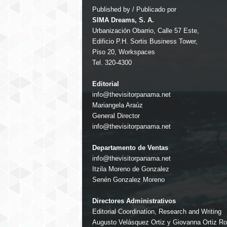
Published by / Publicado por
SIMA Dreams, S. A.
Urbanización Obarrio, Calle 57 Este,
Edificio P.H. Sortis Business Tower,
Piso 20, Workspaces
Tel. 320-4300
Editorial
info@thevisitorpanama.net
Mariangela Araúz
General Director
info@thevisitorpanama.net
Departamento de Ventas
info@thevisitorpanama.net
Itzila Moreno de Gonzalez
Senén Gonzalez Moreno
Directores Administrativos
Editorial Coordination, Research and Writing
Augusto Velásquez Ortiz y Giovanna Ortiz R