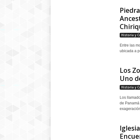
Piedra
Ancest
Chiriq
Historia y C
Entre las m
ubicada a p
Los Zo
Uno de
Historia y C
Los llamado
de Panamá d
exageración
Iglesi
Encuen