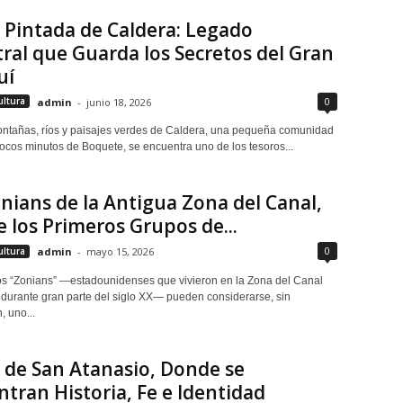
 Pintada de Caldera: Legado
ral que Guarda los Secretos del Gran
uí
0
ultura
admin
-
junio 18, 2026
ontañas, ríos y paisajes verdes de Caldera, una pequeña comunidad
ocos minutos de Boquete, se encuentra uno de los tesoros...
nians de la Antigua Zona del Canal,
 los Primeros Grupos de...
0
ultura
admin
-
mayo 15, 2026
s “Zonians” —estadounidenses que vivieron en la Zona del Canal
urante gran parte del siglo XX— pueden considerarse, sin
, uno...
a de San Atanasio, Donde se
tran Historia, Fe e Identidad