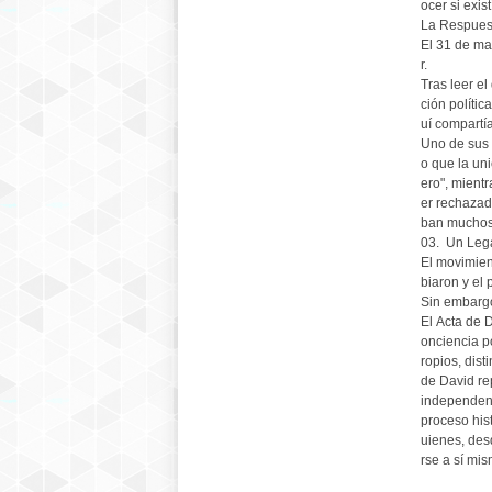
ocer si exi
La Respues
El 31 de ma
r.
Tras leer e
ción políti
uí compartí
Uno de sus 
o que la un
ero", mientr
er rechazado
ban muchos 
03. Un Leg
El movimien
biaron y el
Sin embargo
El Acta de 
onciencia p
ropios, dist
de David re
independenc
proceso his
uienes, des
rse a sí mis