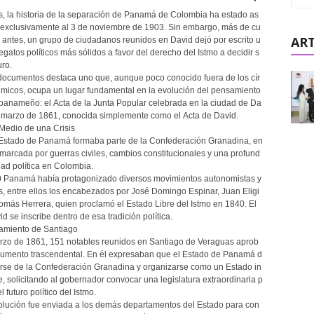
, la historia de la separación de Panamá de Colombia ha estado as
 exclusivamente al 3 de noviembre de 1903. Sin embargo, más de cu
ART
 antes, un grupo de ciudadanos reunidos en David dejó por escrito u
egatos políticos más sólidos a favor del derecho del Istmo a decidir s
uro.
documentos destaca uno que, aunque poco conocido fuera de los cír
micos, ocupa un lugar fundamental en la evolución del pensamiento
 panameño: el Acta de la Junta Popular celebrada en la ciudad de Da
e marzo de 1861, conocida simplemente como el Acta de David.
Medio de una Crisis
Estado de Panamá formaba parte de la Confederación Granadina, en
arcada por guerras civiles, cambios constitucionales y una profund
dad política en Colombia.
 Panamá había protagonizado diversos movimientos autonomistas y
s, entre ellos los encabezados por José Domingo Espinar, Juan Eligi
Tomás Herrera, quien proclamó el Estado Libre del Istmo en 1840. El
d se inscribe dentro de esa tradición política.
iamiento de Santiago
rzo de 1861, 151 notables reunidos en Santiago de Veraguas aprob
umento trascendental. En él expresaban que el Estado de Panamá d
rse de la Confederación Granadina y organizarse como un Estado in
, solicitando al gobernador convocar una legislatura extraordinaria p
l futuro político del Istmo.
olución fue enviada a los demás departamentos del Estado para con