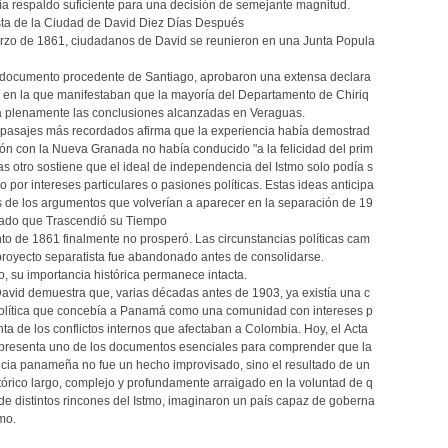
stía respaldo suficiente para una decisión de semejante magnitud.
ta de la Ciudad de David Diez Días Después
rzo de 1861, ciudadanos de David se reunieron en una Junta Popula
l documento procedente de Santiago, aprobaron una extensa declara
ca en la que manifestaban que la mayoría del Departamento de Chiriq
a plenamente las conclusiones alcanzadas en Veraguas.
pasajes más recordados afirma que la experiencia había demostrad
ión con la Nueva Granada no había conducido "a la felicidad del prim
as otro sostiene que el ideal de independencia del Istmo solo podía s
 por intereses particulares o pasiones políticas. Estas ideas anticipa
de los argumentos que volverían a aparecer en la separación de 19
ado que Trascendió su Tiempo
to de 1861 finalmente no prosperó. Las circunstancias políticas cam
 proyecto separatista fue abandonado antes de consolidarse.
, su importancia histórica permanece intacta.
David demuestra que, varias décadas antes de 1903, ya existía una c
olítica que concebía a Panamá como una comunidad con intereses p
inta de los conflictos internos que afectaban a Colombia. Hoy, el Acta
presenta uno de los documentos esenciales para comprender que la
ia panameña no fue un hecho improvisado, sino el resultado de un
tórico largo, complejo y profundamente arraigado en la voluntad de q
de distintos rincones del Istmo, imaginaron un país capaz de goberna
mo.