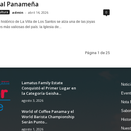
ral Panameña
0
ultura
admin
-
abril 14, 2026
 histórico de La Villa de Los Santos se alza una de las joyas
s más valiosas del país: la Iglesia de...
Página 1 de 25
Lamatus Family Estate
Notic
Conquistó el Primer Lugar en
la Categoría Geisha...
Event
agosto 3, 2026
Nota 
Sabor
World of Coffee Panama y el
World Barista Championship
Histor
Serán Punto...
Nuest
agosto 1, 2026