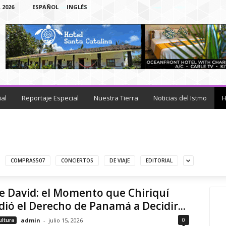
 2026
ESPAÑOL
INGLÉS
ial
Reportaje Especial
Nuestra Tierra
Noticias del Istmo
H
COMPRAS507
CONCIERTOS
DE VIAJE
EDITORIAL
e David: el Momento que Chiriquí
ió el Derecho de Panamá a Decidir...
0
ultura
admin
-
julio 15, 2026