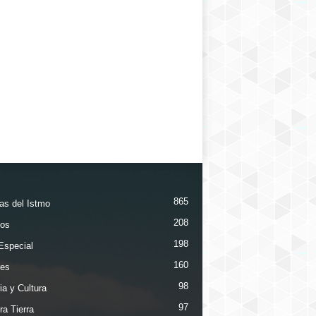
865
ias del Istmo
208
os
198
Especial
160
es
98
ia y Cultura
97
ra Tierra