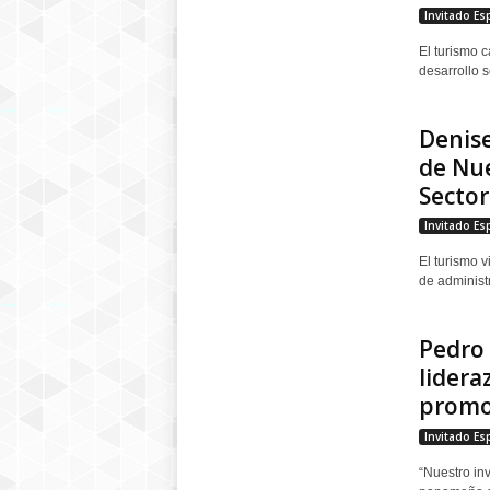
Invitado Es
El turismo c
desarrollo 
Denise
de Nue
Sector.
Invitado Es
El turismo 
de administr
Pedro 
lidera
promov
Invitado Es
“Nuestro in