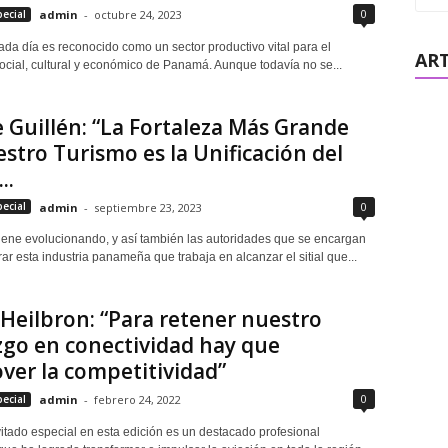
0
pecial
admin
-
octubre 24, 2023
ada día es reconocido como un sector productivo vital para el
ART
social, cultural y económico de Panamá. Aunque todavía no se...
 Guillén: “La Fortaleza Más Grande
stro Turismo es la Unificación del
..
0
pecial
admin
-
septiembre 23, 2023
viene evolucionando, y así también las autoridades que se encargan
ar esta industria panameña que trabaja en alcanzar el sitial que...
Heilbron: “Para retener nuestro
zgo en conectividad hay que
er la competitividad”
0
pecial
admin
-
febrero 24, 2022
vitado especial en esta edición es un destacado profesional