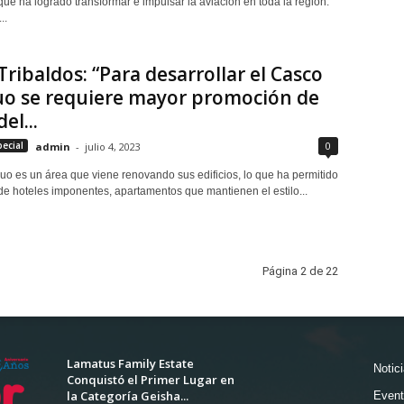
e ha logrado transformar e impulsar la aviación en toda la región.
..
Tribaldos: “Para desarrollar el Casco
uo se requiere mayor promoción de
el...
0
pecial
admin
-
julio 4, 2023
uo es un área que viene renovando sus edificios, lo que ha permitido
 de hoteles imponentes, apartamentos que mantienen el estilo...
Página 2 de 22
Lamatus Family Estate
Notic
Conquistó el Primer Lugar en
la Categoría Geisha...
Event