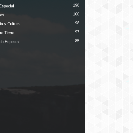
198
Especial
160
es
98
ia y Cultura
97
ra Tierra
85
ado Especial