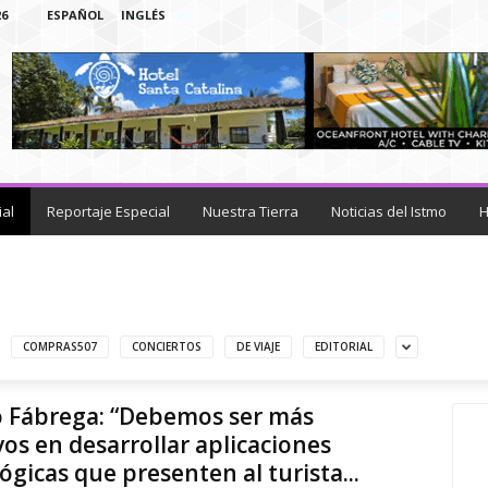
26
ESPAÑOL
INGLÉS
ial
Reportaje Especial
Nuestra Tierra
Noticias del Istmo
H
COMPRAS507
CONCIERTOS
DE VIAJE
EDITORIAL
o Fábrega: “Debemos ser más
vos en desarrollar aplicaciones
ógicas que presenten al turista...