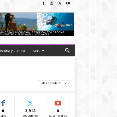
istoria y Cultura
Más
Más populares
0
3,912
0
Fans
Seguidores
Suscriptores