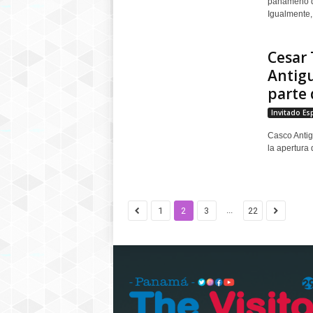
panameño qu
Igualmente,.
Cesar 
Antig
parte d
Invitado Es
Casco Antig
la apertura
...
1
2
3
22