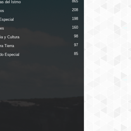
865
ias del Istmo
208
os
198
Especial
160
es
98
ia y Cultura
97
ra Tierra
85
ado Especial