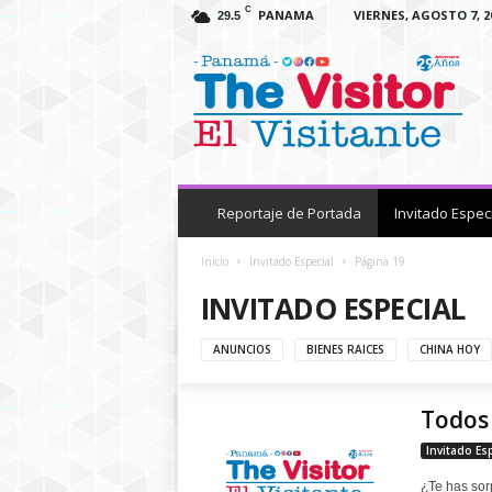
C
PANAMA
VIERNES, AGOSTO 7, 2
29.5
T
h
e
V
i
s
i
t
Reportaje de Portada
Invitado Espec
o
r
Inicio
Invitado Especial
Página 19
P
INVITADO ESPECIAL
a
n
ANUNCIOS
BIENES RAICES
CHINA HOY
a
m
a
Todos 
Invitado Es
¿Te has sor