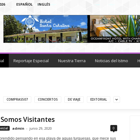
026
ESPAÑOL
INGLÉS
ial
Reportaje Especial
Nuestra Tierra
Noticias del Istmo
H
COMPRAS507
CONCIERTOS
DE VIAJE
EDITORIAL
Somos Visitantes
0
pecial
admin
-
junio 29, 2020
prendido pensando en esa playa de aguas turquesas, que mece sus