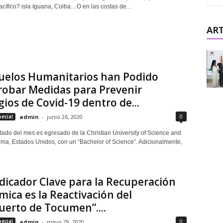
acífico? isla Iguana, Coiba…O en las costas de...
ART
Vuelos Humanitarios han Podido
obar Medidas para Prevenir
ios de Covid-19 dentro de...
0
pecial
admin
-
junio 26, 2020
itado del mes es egresado de la Christian University of Science and
oma, Estados Unidos, con un “Bachelor of Science”. Adicionalmente,
dicador Clave para la Recuperación
ica es la Reactivación del
erto de Tocumen”....
0
pecial
admin
-
mayo 29, 2020