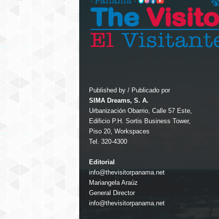
Published by / Publicado por
SIMA Dreams, S. A.
Urbanización Obarrio, Calle 57 Este,
Edificio P.H. Sortis Business Tower,
Piso 20, Workspaces
Tel. 320-4300
Editorial
info@thevisitorpanama.net
Mariangela Araúz
General Director
info@thevisitorpanama.net