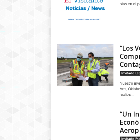
olas en el p
“Los 
Compr
Contag
Invitado Es
Nuestro inv
Arts, Oklah
realizó...
“Un In
Económ
Aeropu
Invitado Es