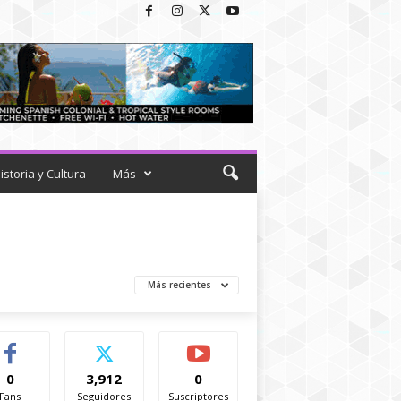
istoria y Cultura
Más
Más recientes
0
3,912
0
Fans
Seguidores
Suscriptores