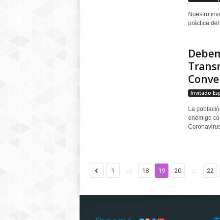
Nuestro inv
práctica de
Debem
Trans
Conver
Invitado Es
La població
enemigo co
Coronavirus,
...
...
1
18
19
20
22