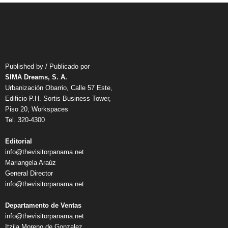
Published by / Publicado por
SIMA Dreams, S. A.
Urbanización Obarrio, Calle 57 Este,
Edificio P.H. Sortis Business Tower,
Piso 20, Workspaces
Tel. 320-4300
Editorial
info@thevisitorpanama.net
Mariangela Araúz
General Director
info@thevisitorpanama.net
Departamento de Ventas
info@thevisitorpanama.net
Itzila Moreno de Gonzalez