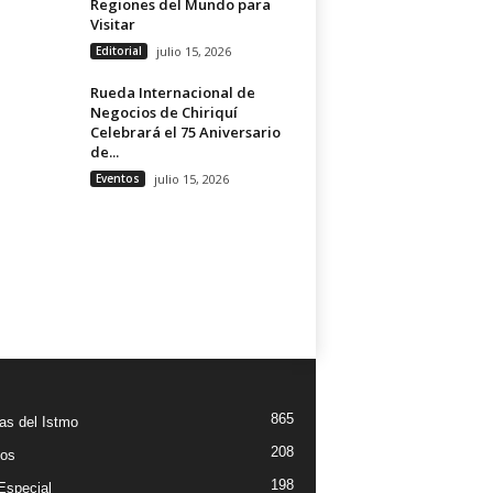
Regiones del Mundo para
Visitar
Editorial
julio 15, 2026
Rueda Internacional de
Negocios de Chiriquí
Celebrará el 75 Aniversario
de...
Eventos
julio 15, 2026
865
ias del Istmo
208
os
198
Especial