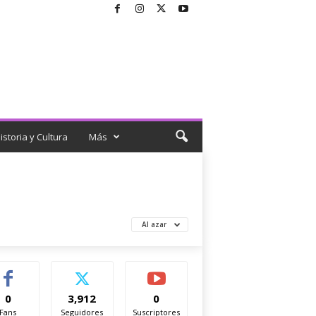
istoria y Cultura
Más
Al azar
0
3,912
0
Fans
Seguidores
Suscriptores