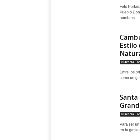
Foto Portad
Pueblo Dond
hombres...
Cambut
Estilo
Natura
Nuestra Tie
Entre los p
como un gran
Santa 
Grande
Nuestra Tie
Para ser un
en la gastr