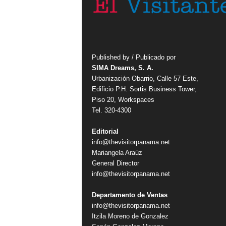
Published by / Publicado por
SIMA Dreams, S. A.
Urbanización Obarrio, Calle 57 Este,
Edificio P.H. Sortis Business Tower,
Piso 20, Workspaces
Tel. 320-4300
Editorial
info@thevisitorpanama.net
Mariangela Araúz
General Director
info@thevisitorpanama.net
Departamento de Ventas
info@thevisitorpanama.net
Itzila Moreno de Gonzalez