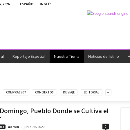
, 2026
ESPAÑOL
INGLÉS
ial
Reportaje Especial
Nuestra Tierra
Noticias del Istmo
H
COMPRAS507
CONCIERTOS
DE VIAJE
EDITORIAL
Domingo, Pueblo Donde se Cultiva el
r
0
rra
admin
-
junio 26, 2020