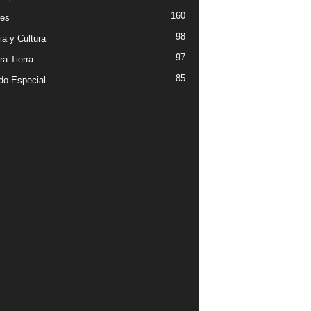
160
es
98
ia y Cultura
97
ra Tierra
85
ado Especial