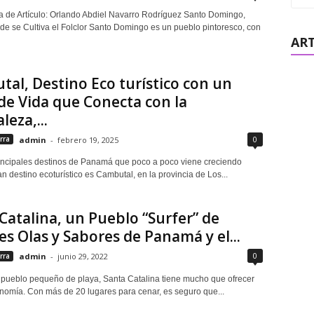
a de Artículo: Orlando Abdiel Navarro Rodríguez Santo Domingo,
e se Cultiva el Folclor Santo Domingo es un pueblo pintoresco, con
ART
al, Destino Eco turístico con un
 de Vida que Conecta con la
leza,...
0
rra
admin
-
febrero 19, 2025
rincipales destinos de Panamá que poco a poco viene creciendo
 destino ecoturístico es Cambutal, en la provincia de Los...
Catalina, un Pueblo “Surfer” de
s Olas y Sabores de Panamá y el...
0
rra
admin
-
junio 29, 2022
 pueblo pequeño de playa, Santa Catalina tiene mucho que ofrecer
onomía. Con más de 20 lugares para cenar, es seguro que...