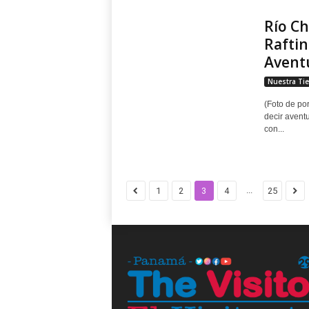
Río Ch
Rafti
Aventu
Nuestra Tie
(Foto de po
decir avent
con...
...
1
2
3
4
25