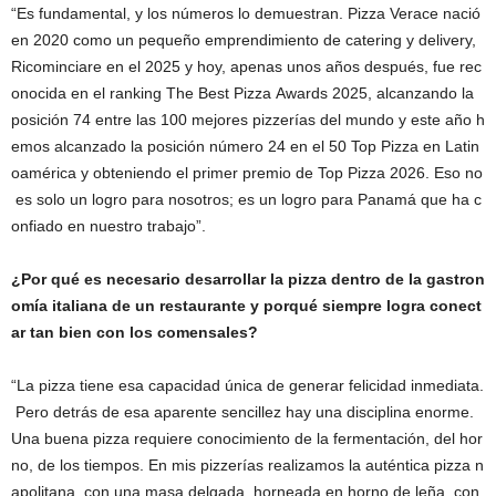
“Es fundamental, y los números lo demuestran. Pizza Verace nació
en 2020 como un pequeño emprendimiento de catering y delivery,
Ricominciare en el 2025 y hoy, apenas unos años después, fue rec
onocida en el ranking The Best Pizza Awards 2025, alcanzando la
posición 74 entre las 100 mejores pizzerías del mundo y este año h
emos alcanzado la posición número 24 en el 50 Top Pizza en Latin
oamérica y obteniendo el primer premio de Top Pizza 2026. Eso no
es solo un logro para nosotros; es un logro para Panamá que ha c
onfiado en nuestro trabajo”.
¿
Por
qué
es necesario desarrollar la pizza dentro de la gastron
omía
i
taliana
de un restaurante y porqué siempre logra conect
ar tan bien con los comensales?
“La pizza tiene esa capacidad única de generar felicidad inmediata.
Pero detrás de esa aparente sencillez hay una disciplina enorme.
Una buena pizza requiere conocimiento de la fermentación, del hor
no, de los tiempos. En mis pizzerías realizamos la auténtica pizza n
apolitana, con una masa delgada, horneada en horno de leña, con