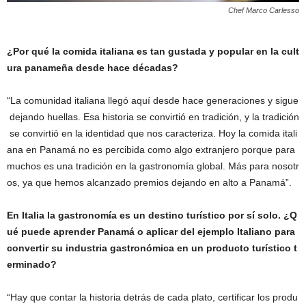
Chef Marco Carlesso
¿
Po
r
qué
la comida italiana es tan gustada y popular en la cult
ura panameña desde hace décadas?
“La comunidad italiana llegó aquí desde hace generaciones y sigue
dejando huellas. Esa historia se convirtió en tradición, y la tradición
se convirtió en la identidad que nos caracteriza. Hoy la comida itali
ana en Panamá no es percibida como algo extranjero porque para
muchos es una tradición en la gastronomía global. Más para nosotr
os, ya que hemos alcanzado premios dejando en alto a Panamá”.
En Italia la gastronomía es un destino turístico por s
í
solo
.
¿Q
ué puede aprender Panamá o aplicar del ejemplo Italiano para
convertir su industria
g
astronóm
i
ca
en un producto
tur
í
s
tico
t
erminado?
“Hay que contar la historia detrás de cada plato, certificar los produ