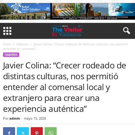
Inicio
Sabores
Javier Colina: “Crecer rodeado de distintas culturas, nos permitió
entender al comensal...
SABORES
Javier Colina: “Crecer rodeado de
distintas culturas, nos permitió
entender al comensal local y
extranjero para crear una
experiencia auténtica”
Por
admin
-
mayo 15, 2026