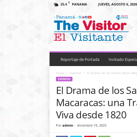
C
PANAMA
JUEVES, AGOSTO 6, 202
25.4
T
h
e
V
i
s
i
t
Reportaje de Portada
Invitado Especi
o
r
Inicio
Eventos
El Drama de los Santos Reyes Mag
P
EVENTOS
a
El Drama de los S
n
a
Macaracas: una Tr
m
a
Viva desde 1820
Por
admin
-
diciembre 19, 2025