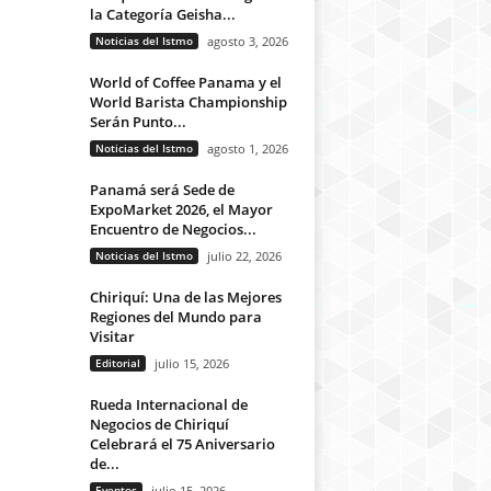
la Categoría Geisha...
Noticias del Istmo
agosto 3, 2026
World of Coffee Panama y el
World Barista Championship
Serán Punto...
Noticias del Istmo
agosto 1, 2026
Panamá será Sede de
ExpoMarket 2026, el Mayor
Encuentro de Negocios...
Noticias del Istmo
julio 22, 2026
Chiriquí: Una de las Mejores
Regiones del Mundo para
Visitar
Editorial
julio 15, 2026
Rueda Internacional de
Negocios de Chiriquí
Celebrará el 75 Aniversario
de...
Eventos
julio 15, 2026