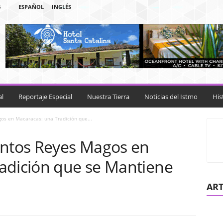
6
ESPAÑOL
INGLÉS
al
Reportaje Especial
Nuestra Tierra
Noticias del Istmo
His
os en Macaracas: una Tradición que...
antos Reyes Magos en
adición que se Mantiene
ART