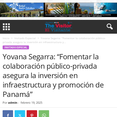
Inicio
Invitado Especial
Yovana Segarra: “Fomentar la colaboración público-
privada asegura la inversión en infraestructura y...
INVITADO ESPECIAL
Yovana Segarra: “Fomentar la
colaboración público-privada
asegura la inversión en
infraestructura y promoción de
Panamá”
Por
admin
-
febrero 19, 2025