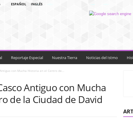
6
ESPAÑOL
INGLÉS
al
Reportaje Especial
Nuestra Tierra
Noticias del Istmo
His
 Antiguo con Mucha Historia en el Centro de...
n Casco Antiguo con Mucha
tro de la Ciudad de David
ART