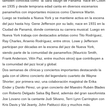
también conocida como “la Sara Vaugh de Panamá” nace en Colón
en 1935 y desde temprana edad canta en diversos escenarios
panameños con importantes músicos como Clarence Martin.
Luego se traslada a Nueva York y se mantiene activa en la escena
del jazz hasta hoy. Gene Jefferson por su lado, nace en 1931 en la
Ciudad de Panamá, donde comienza su carrera musical. Luego en
Nueva York trabaja con destacados artistas como Tito Rodríguez,
Ray Charles, Arsenio Rodríguez, entre otros. Lowe y Jefferson
participan por décadas en la escena del jazz de Nueva York,
siendo parte de la comunidad de panameños (Mauricio Smith,
Frank Anderson, Vitín Paz, entre muchos otros) que contribuyen a
la comunidad del jazz local y global.
Dos semanas de clínicas y conciertos importantes destacando la
gala con el último concierto del legendario cuarteto de Wayne
Shorter; por primera vez, una colaboración magistral de Erika
Ender y Danilo Pérez, un gran concierto del Maestro Rubén Blades
con Roberto Delgado Salsa Big Band, además del gran saxofonista
Joe Lovano con la cantante Judi Silvano, Terri Lynn Carrington con
Kris Davis y Val Jeanty, John Patitucci dúo y muchos más.